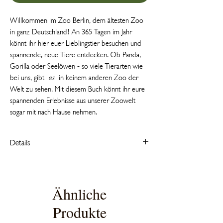
Willkommen im Zoo Berlin, dem ältesten Zoo
in ganz Deutschland! An 365 Tagen im Jahr
könnt ihr hier euer Lieblingstier besuchen und
spannende, neue Tiere entdecken. Ob Panda,
Gorilla oder Seelöwen - so viele Tierarten wie
bei uns, gibt
es
in keinem anderen Zoo der
Welt zu sehen. Mit diesem Buch könnt ihr eure
spannenden Erlebnisse aus unserer Zoowelt
sogar mit nach Hause nehmen.
Details
gebundene Ausgabe
Altersempfehlung 2-6 Jahre
Maße (L/B/H) 33,3/25,4/1,5 cm
Ähnliche
deutsch / englisch
Produkte
14 Seiten