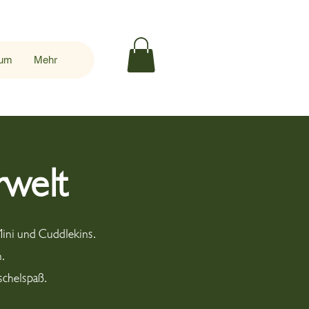
sum
Mehr
rwelt
Mini und Cuddlekins.
.
schelspaß.