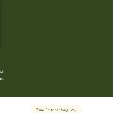
ich
en.
Zum Seitenanfang