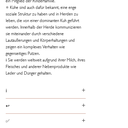
ein Mitglied der Rinderfamilie.
⭐ Kühe sind auch dafür bekannt, eine enge
soziale Struktur zu haben und in Herden zu
leben, die von einer dominanten Kuh geführt
werden. Innerhalb der Herde kommunizieren
sie miteinander durch verschiedene
Lautäußerungen und Körperhaltungen und
zeigen ein komplexes Verhalten wie
gegenseitiges Putzen.
ℹ️ Sie werden weltweit aufgrund ihrer Milch, ihres
Fleisches und anderer Nebenprodukte wie
Leder und Dünger gehalten.
ℹ️
Produktdetails
↩️
📏 18 cm groß
ℹ️ Etikett mit Tierfakt
Rückgaberichtlinien
✅
☁️ Füllung besteht aus 100% recycelten PET-
Produkte können innerhalb von 14 Tagen ab