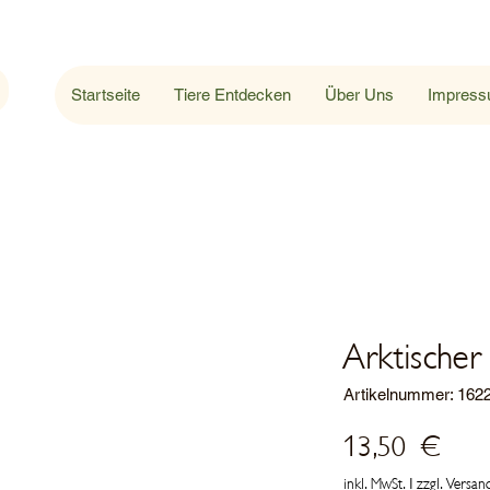
Startseite
Tiere Entdecken
Über Uns
Impres
Arktischer
Artikelnummer: 162
Prei
13,50 €
inkl. MwSt.
|
zzgl. Versan