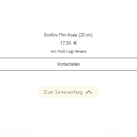
EcoKins Mini Koala (20 cm)
Preis
17,50 €
inkl. MwSt.
|
zzgl. Versand
Vorbestellen
Zum Seitenanfang
Kontakt
Adresse
ann@wildrepublic.com
Hardenbergplatz, ggü. Bahnhof
 / 814 57 70 13
10787 Berlin, Deu