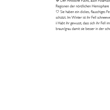
💬 Der Arktische Fuchs, auch Polarfuc
Regionen der nördlichen Hemisphäre 
🤍 Sie haben ein dickes, flauschiges F
schützt. Im Winter ist ihr Fell schneew
ℹ️ Habt ihr gewusst, dass sich ihr Fell
braun/grau damit sie besser in der sch