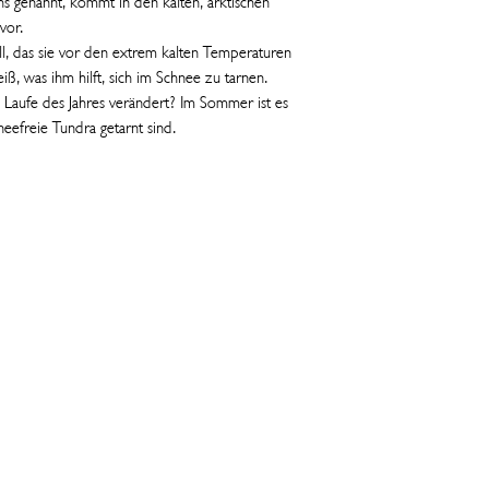
hs genannt, kommt in den kalten, arktischen
Richtlinien für Spielze
vor.
ell, das sie vor den extrem kalten Temperaturen
eiß, was ihm hilft, sich im Schnee zu tarnen.
 im Laufe des Jahres verändert? Im Sommer ist es
neefreie Tundra getarnt sind.