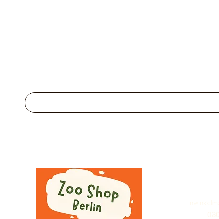
nwinkelm
030