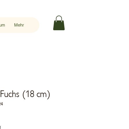
sum
Mehr
 Fuchs (18 cm)
24
s
d