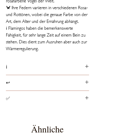
rosafarbene Vogel der Welt.
🦀 Ihre Federn variieren in verschiedenen Rosa-
und Rottönen, wobei die genaue Farbe von der
Art, dem Alter und der Ernährung abhängt.
ℹ️ Flamingos haben die bemerkenswerte
Fähigkeit, für sehr lange Zeit auf einem Bein zu
stehen. Dies dient zum Ausruhen aber auch zur
Wärmeregulierung.
ℹ️
Produktdetails
↩️
📏 20 cm groß
ℹ️ Etikett mit Tierfakt
Rückgaberichtlinien
✅
☁️ Füllung besteht aus 100% recycelten PET-
Produkte können innerhalb von 14 Tagen ab
Flaschen
Erhalt der Ware, entsprechend dem
Spielzeugsicherheit
europaweit geltenden
Alle Stofftiere haben die von der EU
Widerrufsrecht, retourniert werden.
vorgeschriebene CE-Zertifizierung, die sicher
Ähnliche
stellt, dass das Spielzeug den EU-Richtlinien