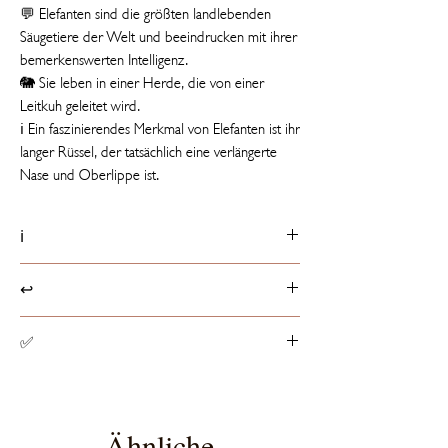
💬 Elefanten sind die größten landlebenden
Säugetiere der Welt und beeindrucken mit ihrer
bemerkenswerten Intelligenz.
🐘 Sie leben in einer Herde, die von einer
Leitkuh geleitet wird.
ℹ️ Ein faszinierendes Merkmal von Elefanten ist ihr
langer Rüssel, der tatsächlich eine verlängerte
Nase und Oberlippe ist.
ℹ️
Produktdetails
↩️
📏 20 cm groß
ℹ️ Etikett mit Tierfakt
Rückgaberichtlinien
✅
☁️ Füllung besteht aus 100% recycelten PET-
Produkte können innerhalb von 14 Tagen ab
Flaschen
Erhalt der Ware, entsprechend dem
Spielzeugsicherheit
europaweit geltenden
Alle Stofftiere haben die von der EU
Widerrufsrecht, retourniert werden.
vorgeschriebene CE-Zertifizierung, die sicher
Ähnliche