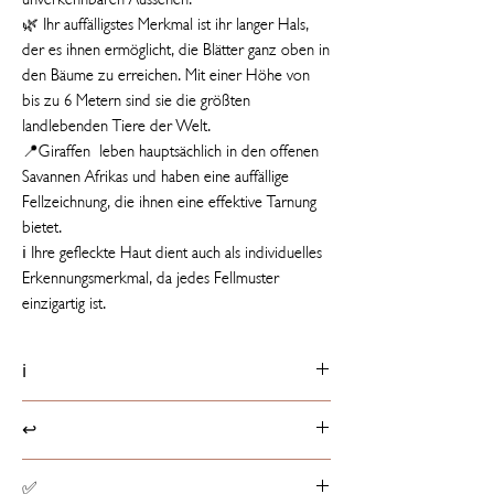
🌿 Ihr auffälligstes Merkmal ist ihr langer Hals,
der es ihnen ermöglicht, die Blätter ganz oben in
den Bäume zu erreichen. Mit einer Höhe von
bis zu 6 Metern sind sie die größten
landlebenden Tiere der Welt.
📍Giraffen leben hauptsächlich in den offenen
Savannen Afrikas und haben eine auffällige
Fellzeichnung, die ihnen eine effektive Tarnung
bietet.
ℹ️ Ihre gefleckte Haut dient auch als individuelles
Erkennungsmerkmal, da jedes Fellmuster
einzigartig ist.
ℹ️
Produktdetails
↩️
📏 18 cm groß
ℹ️ Etikett mit Tierfakt
Rückgaberichtlinien
✅
☁️ Füllung besteht aus 100% recycelten PET-