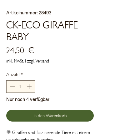
Artikelnummer: 28493
CK-ECO GIRAFFE
BABY
Preis
24,50 €
inkl. MwSt.
|
zzgl. Versand
Anzahl
*
Nur noch 4 verfügbar
In den Warenkorb
💬 Giraffen sind faszinierende Tiere mit einem
unverkennbaren Aussehen.