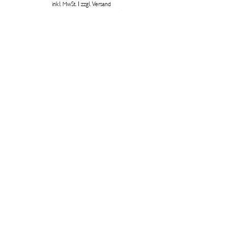
inkl. MwSt.
|
zzgl. Versand
Bald wieder da
Vorbestellen
Größe
Zum Seitenanfang
Kontakt