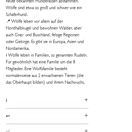
heute bekannten Hunderassen abstammen.
Wölfe sind etwa so groß und schwer wie ein
Schäferhund.
📍 Wölfe leben vor allem auf der
Nordhalbkugel und bewohnen Wälder, aber
auch Gras- und Buschland, felsige Regionen
oder Gebirge. Es gibt sie in Europa, Asien und
Nordamerika.
ℹ️ Wölfe leben in Familien, so genannten Rudeln.
Für gewöhnlich hat eine Familie um die 8
Mitglieder. Eine Wolfsfamilie besteht
normalerweise aus 2 erwachsenen Tieren (die
das Oberhaupt bilden) und ihrem Nachwuchs.
ℹ️
Produktdetails
↩️
📏 20 cm groß
ℹ️ Etikett mit Tierfakt
Rückgaberichtlinien
✅