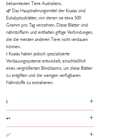
bekanntesten Tiere Australiens.
🌿 Das Hauptnahrungsmittel der Koalas sind
Eukalyptusblätter, von denen sie etwa 500
Gramm pro Tag verzehren. Diese Blätter sind
nährstoffarm und enthalten giftige Verbindungen,
die die meisten anderen Tiere nicht verdauen
können.
ℹ️ Koalas haben jedoch spezialisierte
Verdauungssysteme entwickelt, einschließlich
eines vergrößerten Blinddarms, um diese Blätter
zu entgiften und die wenigen verfügbaren
Nährstoffe zu extrahieren.
ℹ️
Produktdetails
↩️
📏 30 cm groß
ℹ️ Etikett mit Tierfakt
Rückgaberichtlinien
✅
☁️ Aus 100% recycelten Materialien
Produkte können innerhalb von 14 Tagen ab