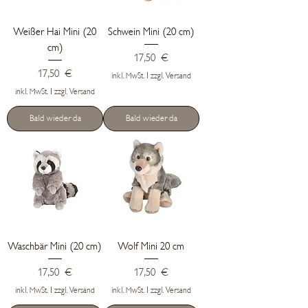
Weißer Hai Mini (20
Schwein Mini (20 cm)
cm)
Preis
17,50 €
Preis
17,50 €
inkl. MwSt.
|
zzgl. Versand
inkl. MwSt.
|
zzgl. Versand
Bald wieder da
Bald wieder da
Waschbär Mini (20 cm)
Wolf Mini 20 cm
Preis
Preis
17,50 €
17,50 €
inkl. MwSt.
|
zzgl. Versand
inkl. MwSt.
|
zzgl. Versand