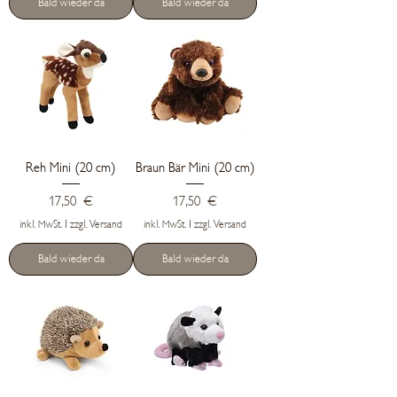
Bald wieder da
Bald wieder da
Reh Mini (20 cm)
Braun Bär Mini (20 cm)
Preis
Preis
17,50 €
17,50 €
inkl. MwSt.
|
zzgl. Versand
inkl. MwSt.
|
zzgl. Versand
Bald wieder da
Bald wieder da