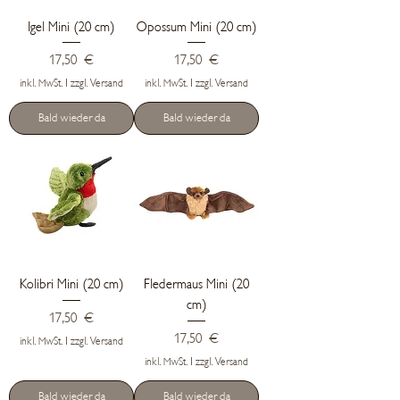
Igel Mini (20 cm)
Opossum Mini (20 cm)
Preis
Preis
17,50 €
17,50 €
inkl. MwSt.
|
zzgl. Versand
inkl. MwSt.
|
zzgl. Versand
Bald wieder da
Bald wieder da
Kolibri Mini (20 cm)
Fledermaus Mini (20
cm)
Preis
17,50 €
Preis
17,50 €
inkl. MwSt.
|
zzgl. Versand
inkl. MwSt.
|
zzgl. Versand
Bald wieder da
Bald wieder da