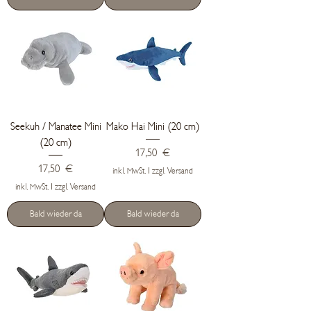
Seekuh / Manatee Mini
Mako Hai Mini (20 cm)
(20 cm)
Preis
17,50 €
Preis
17,50 €
inkl. MwSt.
|
zzgl. Versand
inkl. MwSt.
|
zzgl. Versand
Bald wieder da
Bald wieder da