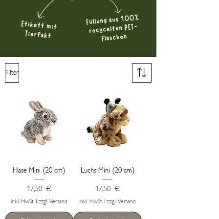
Filter
Hase Mini (20 cm)
Luchs Mini (20 cm)
Preis
Preis
17,50 €
17,50 €
inkl. MwSt.
|
zzgl. Versand
inkl. MwSt.
|
zzgl. Versand