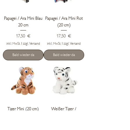
Papagei / Ara Mini Blau
Papagei / Ara Mini Rot
20 cm
(20 cm)
Preis
Preis
17,50 €
17,50 €
inkl. MwSt.
|
zzgl. Versand
inkl. MwSt.
|
zzgl. Versand
Bald wieder da
Bald wieder da
Tiger Mini (20 cm)
Weißer Tiger /
Schneetiger Mini (20
Preis
17,50 €
cm)
inkl. MwSt.
|
zzgl. Versand