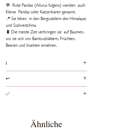
💬 Rote Pandas (Ailurus fulgens) werden auch
Kleine Pandas oder Katzenbären genannt.
📍 Sie leben in den Bergwäldern des Himalayas
und Südwestchina.
🐛 Die meiste Zeit verbringen sie auf Bäumen,
wo sie sich von Bambusblättern, Früchten,
Beeren und Insekten ernähren.
ℹ️
Produktdetails
↩️
📏 20 cm groß
ℹ️ Etikett mit Tierfakt
Rückgaberichtlinien
✅
☁️ Füllung besteht aus 100% recycelten PET-
Produkte können innerhalb von 14 Tagen ab
Flaschen
Erhalt der Ware, entsprechend dem
Spielzeugsicherheit
europaweit geltenden
Alle Stofftiere haben die von der EU
Widerrufsrecht, retourniert werden.
vorgeschriebene CE-Zertifizierung, die sicher
Ähnliche
stellt, dass das Spielzeug den EU-Richtlinien