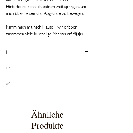
Hinterbeine kann ich extrem weit springen, um
mich über Felsen und Abgründe zu bewegen.
Nimm mich mit nach Hause – wir erleben
zusammen viele kuschelige Abenteuer! 🐆❄️✨
ℹ️
Produktdetails
↩️
📏 30 cm groß
ℹ️ Etikett mit Tierfakt
Rückgaberichtlinien
✅
☁️ Füllung besteht aus 100% recycelten PET-
Produkte können innerhalb von 14 Tagen ab
Flaschen
Erhalt der Ware, entsprechend dem
Spielzeugsicherheit
europaweit geltenden
Alle Stofftiere haben die von der EU
Widerrufsrecht, retourniert werden.
vorgeschriebene CE-Zertifizierung, die sicher
Ähnliche
stellt, dass das Spielzeug den EU-Richtlinien
Produkte
für Spielzeugsicherheit entspricht.