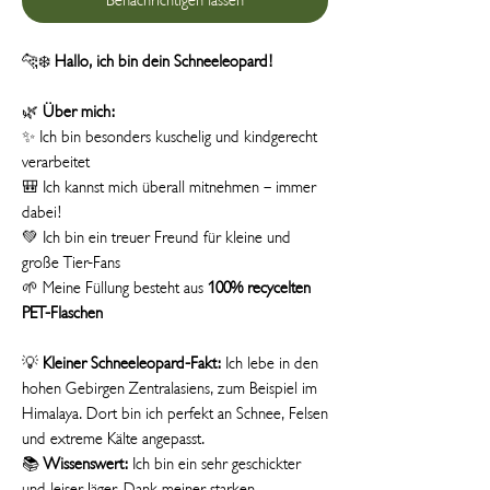
🐆❄️
Hallo, ich bin dein Schneeleopard!
🌿
Über mich:
✨ Ich bin besonders kuschelig und kindgerecht
verarbeitet
🎒 Ich kannst mich überall mitnehmen – immer
dabei!
💚 Ich bin ein treuer Freund für kleine und
große Tier-Fans
🌱 Meine Füllung besteht aus
100% recycelten
PET-Flaschen
💡
Kleiner Schneeleopard-Fakt:
Ich lebe in den
hohen Gebirgen Zentralasiens, zum Beispiel im
Himalaya. Dort bin ich perfekt an Schnee, Felsen
und extreme Kälte angepasst.
📚
Wissenswert:
Ich bin ein sehr geschickter
und leiser Jäger. Dank meiner starken