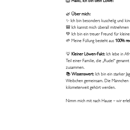
🦁
Hallo, ich bin dein Löwe!
🌿
Über mich:
✨ Ich bin besonders kuschelig und kin
🎒 Ich kannst mich überall mitnehmen
💚 Ich bin ein treuer Freund für klein
🌱 Meine Füllung besteht aus
100% rec
💡
Kleiner Löwen-Fakt:
Ich lebe in Afr
Teil einer Familie, die „Rudel“ genannt
zusammen.
📚
Wissenswert:
Ich bin ein starker J
Weibchen gemeinsam. Die Männchen sc
kilometerweit gehört werden.
Nimm mich mit nach Hause – wir erle