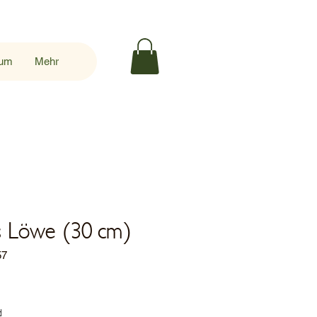
sum
Mehr
s Löwe (30 cm)
57
s
d