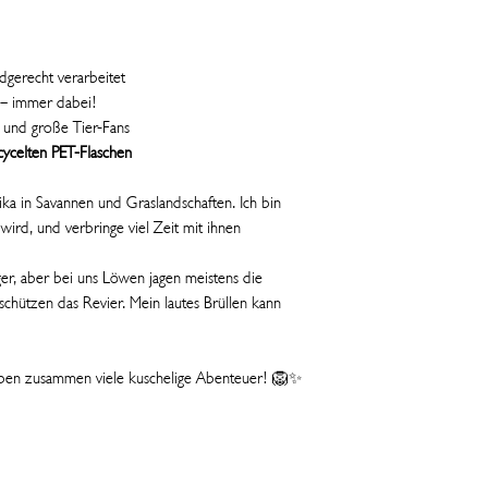
Richtlinien für Spielze
dgerecht verarbeitet
 – immer dabei!
e und große Tier-Fans
ycelten PET-Flaschen
ika in Savannen und Graslandschaften. Ich bin
 wird, und verbringe viel Zeit mit ihnen
äger, aber bei uns Löwen jagen meistens die
hützen das Revier. Mein lautes Brüllen kann
ben zusammen viele kuschelige Abenteuer! 🦁✨