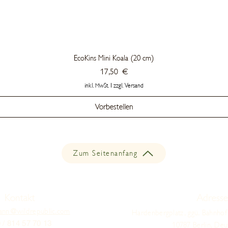
EcoKins Mini Koala (20 cm)
Preis
17,50 €
inkl. MwSt.
|
zzgl. Versand
Vorbestellen
Zum Seitenanfang
Kontakt
Adresse
ann@wildrepublic.com
Hardenbergplatz, ggü. Bahnhof
 / 814 57 70 13
10787 Berlin, Deu