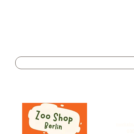
nwinkelm
030