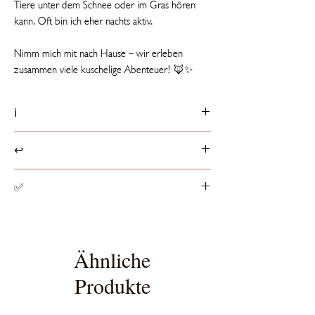
Tiere unter dem Schnee oder im Gras hören
kann. Oft bin ich eher nachts aktiv.
Nimm mich mit nach Hause – wir erleben
zusammen viele kuschelige Abenteuer! 🦊✨
ℹ️
Produktdetails
↩️
📏 30 cm groß
ℹ️ Etikett mit Tierfakt
Rückgaberichtlinien
✅
☁️ Füllung besteht aus 100% recycelten PET-
Produkte können innerhalb von 14 Tagen ab
Flaschen
Erhalt der Ware, entsprechend dem
Spielzeugsicherheit
europaweit geltenden
Alle Stofftiere haben die von der EU
Widerrufsrecht, retourniert werden.
vorgeschriebene CE-Zertifizierung, die sicher
Ähnliche
stellt, dass das Spielzeug den EU-Richtlinien
Produkte
für Spielzeugsicherheit entspricht.