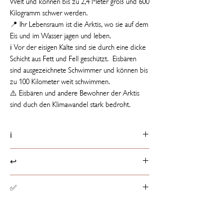
Welt und können bis zu 2,4 Meter groß und 600
Kilogramm schwer werden.
📍 Ihr Lebensraum ist die Arktis, wo sie auf dem
Eis und im Wasser jagen und leben.
ℹ️ Vor der eisigen Kälte sind sie durch eine dicke
Schicht aus Fett und Fell geschützt. Eisbären
sind ausgezeichnete Schwimmer und können bis
zu 100 Kilometer weit schwimmen.
⚠️ Eisbären und andere Bewohner der Arktis
sind duch den Klimawandel stark bedroht.
ℹ️
Produktdetails
↩️
📏 20 cm groß
ℹ️ Etikett mit Tierfakt
Rückgaberichtlinien
✅
☁️ Füllung besteht aus 100% recycelten PET-
Produkte können innerhalb von 14 Tagen ab
Flaschen
Erhalt der Ware, entsprechend dem
Spielzeugsicherheit
europaweit geltenden
Alle Stofftiere haben die von der EU