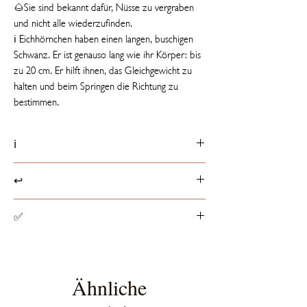
🌰Sie sind bekannt dafür, Nüsse zu vergraben
und nicht alle wiederzufinden.
ℹ️ Eichhörnchen haben einen langen, buschigen
Schwanz. Er ist genauso lang wie ihr Körper: bis
zu 20 cm. Er hilft ihnen, das Gleichgewicht zu
halten und beim Springen die Richtung zu
bestimmen.
ℹ️
Produktdetails
↩️
📏 18 cm groß
ℹ️ Etikett mit Tierfakt
Rückgaberichtlinien
✅
☁️ Füllung besteht aus 100% recycelten PET-
Produkte können innerhalb von 14 Tagen ab
Flaschen
Erhalt der Ware, entsprechend dem
Spielzeugsicherheit
europaweit geltenden
Alle Stofftiere haben die von der EU
Widerrufsrecht, retourniert werden.
vorgeschriebene CE-Zertifizierung, die sicher
Ähnliche
stellt, dass das Spielzeug den EU-Richtlinien