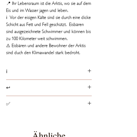
📍 Ihr Lebensraum ist die Arktis, wo sie auf dem
Eis und im Wasser jagen und leben.
ℹ️ Vor der eisigen Kälte sind sie durch eine dicke
Schicht aus Fett und Fell geschützt. Eisbären
sind ausgezeichnete Schwimmer und können bis
zu 100 Kilometer weit schwimmen.
⚠️ Eisbären und andere Bewohner der Arktis
sind duch den Klimawandel stark bedroht.
ℹ️
Produktdetails
↩️
📏 13 cm groß
☁️ Füllung besteht aus 100% recycelten PET-
Rückgaberichtlinien
✅
Flaschen
Produkte können innerhalb von 14 Tagen ab
Erhalt der Ware, entsprechend dem
Spielzeugsicherheit
europaweit geltenden
Alle Stofftiere haben die von der EU
Widerrufsrecht, retourniert werden.
vorgeschriebene CE-Zertifizierung, die sicher
Ähnliche